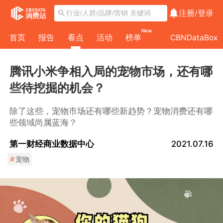
注册/
登录
New
首页
报告
看点
活动
榜单
CBNDataBox
腾讯小米争相入局的宠物市场，还有哪
些待挖掘的机会？
除了这些，宠物市场还有哪些新趋势？宠物消费还有哪
些领域尚属蓝海？
第一财经商业数据中心
2021.07.16
#
宠物