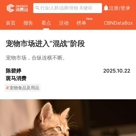
注册/
登录
New
首页
报告
看点
活动
榜单
CBNDataBox
宠物市场进入“混战”阶段
宠物市场，合纵连横不断。
陈碧婷
2025.10.22
斑马消费
#
宠物食品及用品