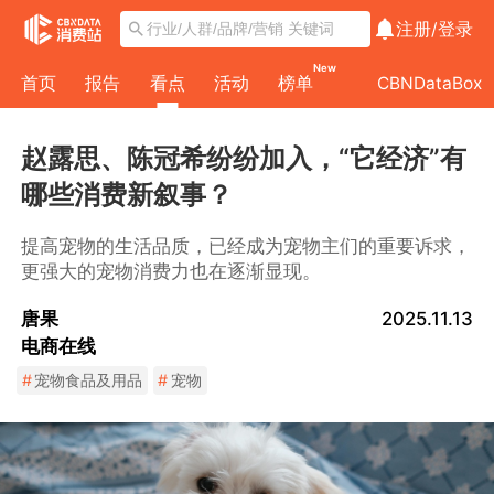
注册/
登录
New
首页
报告
看点
活动
榜单
CBNDataBox
赵露思、陈冠希纷纷加入，“它经济”有
哪些消费新叙事？
提高宠物的生活品质，已经成为宠物主们的重要诉求，
更强大的宠物消费力也在逐渐显现。
唐果
2025.11.13
电商在线
#
宠物食品及用品
#
宠物