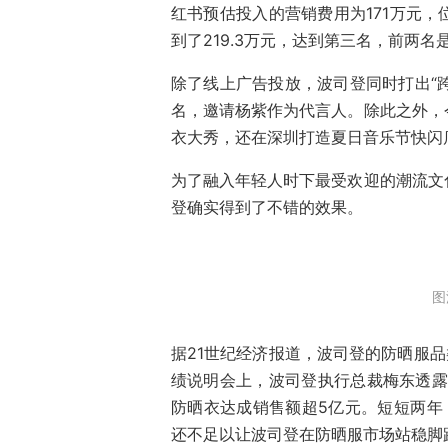
红书预估投入的营销费用为171万元
到了219.3万元，达到第三名，前两名
除了线上广告投放，波司登同时打出“跨
名，邀请杨紫作为代言人。除此之外，
衣大秀，还在深圳打造夏日音乐节快闪
为了融入年轻人时下最受欢迎的潮流文
登确实得到了不错的效果。
图
据21世纪经济报道，波司登的防晒服品
绩说明会上，波司登执行总裁梅东透露，
防晒衣达成销售额超5亿元。短短两年
还不足以让波司登在防晒服市场站稳脚