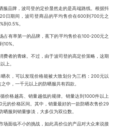
防晒服品牌，波司登的定价显然走的是高端路线。根据抖
20日期间，波司登商品的平均售价在600到700元之
%到0.5%。
占有率第一的品牌，蕉下的平均售价在100-200元之
到10%。
消费者的青睐。不过，由于波司登的高定价策略，这期
元以上。
晒衣，可以发现价格能被大致划分为三档：200元以
在这之中，一千元以上的防晒服共有四款。
循价格越高、销量越低的规律。销量达到1000件以上
500元的价格区间。其中，销量最好的一款防晒衣售价29
位防晒服则销量惨淡，大多仅为双位数。
市场面临不小的挑战，如此高价位的产品对大众来说接