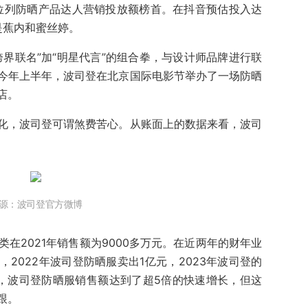
，位列防晒产品达人营销投放额榜首。在抖音预估投入达
是蕉内和蜜丝婷。
界联名”加“明星代言”的组合拳，与设计师品牌进行联
今年上半年，波司登在北京国际电影节举办了一场防晒
店。
化，波司登可谓煞费苦心。从账面上的数据来看，波司
源：波司登官方微博
类在2021年销售额为9000多万元。在近两年的财年业
2022年波司登防晒服卖出1亿元，2023年波司登的
，波司登防晒服销售额达到了超5倍的快速增长，但这
跟。