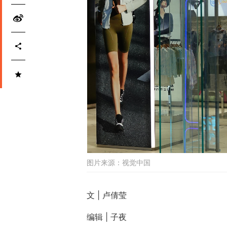
图片来源：
视觉中国
文 | 卢倩莹
编辑 | 子夜