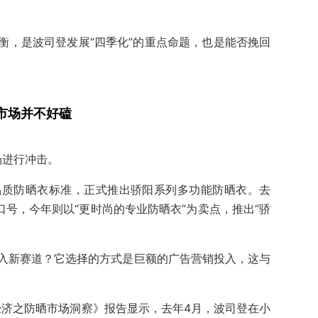
衡，是波司登发展“四季化”的重点命题，也是能否挽回
市场并不好磕
场进行冲击。
品质防晒衣标准，正式推出骄阳系列多功能防晒衣。去
口号，今年则以“更时尚的专业防晒衣”为卖点，推出“骄
入新赛道？它选择的方式是巨额的广告营销投入，这与
年夏日经济之防晒市场洞察》报告显示，去年4月，波司登在小