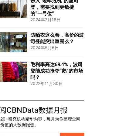
步入“老年危机”的波司
登，需要找到更敏捷
的“一号位”
2024年7月18日
防晒衣这么卷，高价的波
司登能突出重围么？
2024年5月6日
毛利率高达69.4%，波司
登能成功抢夺“鹅”的市场
吗？
2022年11月30日
阅CBNData数据月报
20+研究机构精华内容，每月为你整理全网
有价值的大数据报告。