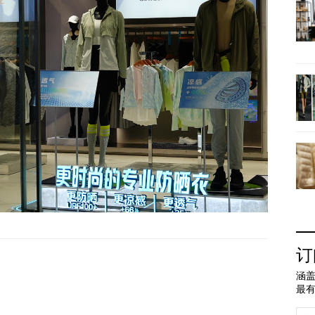
订
涵盖
最