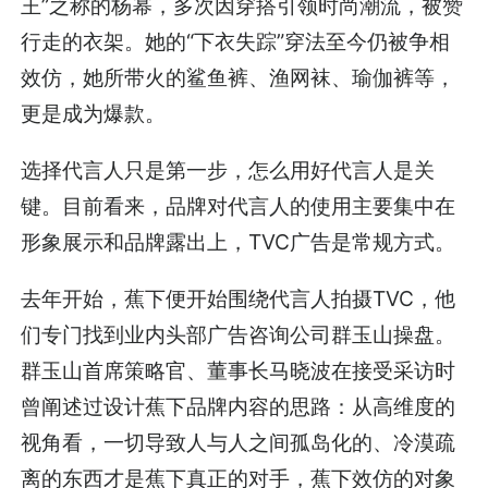
王”之称的杨幂，多次因穿搭引领时尚潮流，被赞
行走的衣架。她的“下衣失踪”穿法至今仍被争相
效仿，她所带火的鲨鱼裤、渔网袜、瑜伽裤等，
更是成为爆款。
选择代言人只是第一步，怎么用好代言人是关
键。目前看来，品牌对代言人的使用主要集中在
形象展示和品牌露出上，TVC广告是常规方式。
去年开始，蕉下便开始围绕代言人拍摄TVC，他
们专门找到业内头部广告咨询公司群玉山操盘。
群玉山首席策略官、董事长马晓波在接受采访时
曾阐述过设计蕉下品牌内容的思路：从高维度的
视角看，一切导致人与人之间孤岛化的、冷漠疏
离的东西才是蕉下真正的对手，蕉下效仿的对象