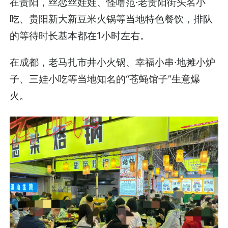
在贵阳，丝恋丝娃娃、怪噜范·老贵阳街头名小
吃、贵阳新大新豆米火锅等当地特色餐饮，排队
的等待时长基本都在1小时左右。
在成都，老马扎市井小火锅、幸福小串·地摊小炉
子、三娃小吃等当地知名的“苍蝇馆子”生意爆
火。