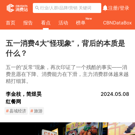
注册/
登录
New
首页
报告
看点
活动
榜单
CBNDataBox
五一消费4大“怪现象”，背后的本质是
什么？
五一的“反常”现象，再次印证了一个残酷的事实——消
费意愿在下降、消费能力在下滑，主力消费群体越来越
精打细算。
李金枝，简煜昊
2024.05.08
红餐网
#
县域经济
#
旅游