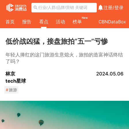
注册/
登录
New
首页
报告
看点
活动
榜单
CBNDataBox
低价战凶猛，接盘旅拍“五一”亏惨
年轻人捧红的这门旅游生意熄火，旅拍的造富神话终结
了吗？
林京
2024.05.06
tech星球
#
旅游