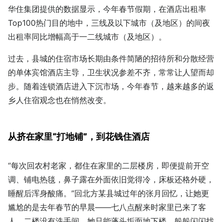
华住集团提供的数据显示，今年春节假期，在酒店出租率
Top100热门目的地中，三线及以下城市（及地区）的间夜
出租率同比增幅高于一二线城市（及地区）。
过去，县城的住宿市场长期由条件简陋的招待所和分散经营
的单体宾馆酒店主导，卫生状况参差不齐，常常让人望而却
步。随着连锁酒店进入下沉市场，今年春节，越来越多的返
乡人住宿观念也在悄然改变。
从挤在家里“打地铺”，到花钱住酒店
“每次回农村老家，都住在家里的二层楼房，即便提前开空
调、铺电热毯，鼻子露在外面依旧觉得冷，床板还格外硬，
睡醒后浑身酸痛。”回北方某县城过年的张月回忆，让她更
尴尬的是去年春节的早晨——七八点醒来时家里已来了客
人，二楼没有洗手间，她只能蓬头垢面地下楼，躲躲闪闪找