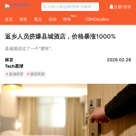
注册/
登录
New
首页
报告
看点
活动
榜单
CBNDataBox
返乡人员挤爆县城酒店，价格暴涨1000%
县城酒店过了一个"肥年"。
林京
2026.02.28
Tech星球
#
县域经济
#
酒店民宿