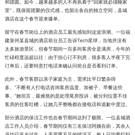
和团圆。如今，越来越多的人不再执着于“回家就必须睡家
里”，既保留团聚的仪式感，也留出各自的独立空间，县城
酒店在这个春节迎来爆单。
留守在春节岗位上的酒店员工最先感知到这波浪潮。一位福
建泉州某县城的酒店前台员工告诉Tech星球，当地并没有
太多旅游景区，但春节期间一百多间客房全是满房，今年的
忙碌程度远超以往：由于担心订不到房，很多客人半夜下完
订单后，还要特意打电话来确认问前台是否看到订单。
此外，春节客群以亲子家庭为主，需求比平日繁杂得
多。“不断有人打电话咨询客房温度、加被子、早餐这些
事。”她坦言，最难熬的是处理尾房投诉，被分到位置不佳
客房的住客吐槽，让她几乎整晚都在接电话和道歉中度过。
部分酒店的保洁工作也在春节期间达到了极限。一位县城酒
店工作人员介绍，春节期间仅有三名保洁阿姨在岗，其余人
员均已返乡过年。人手严重不足的情况下，每人日均要打扫