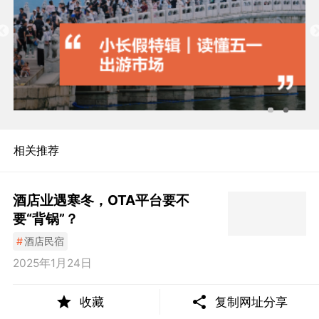
相关推荐
酒店业遇寒冬，OTA平台要不
要“背锅”？
#
酒店民宿
2025年1月24日
收藏
复制网址分享
市场生变，华住的增长与压力