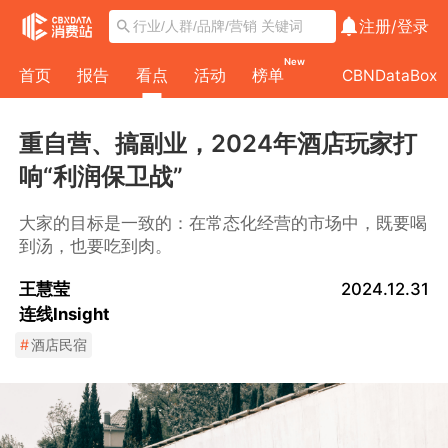
注册/
登录
New
首页
报告
看点
活动
榜单
CBNDataBox
重自营、搞副业，2024年酒店玩家打
响“利润保卫战”
大家的目标是一致的：在常态化经营的市场中，既要喝
到汤，也要吃到肉。
王慧莹
2024.12.31
连线Insight
#
酒店民宿