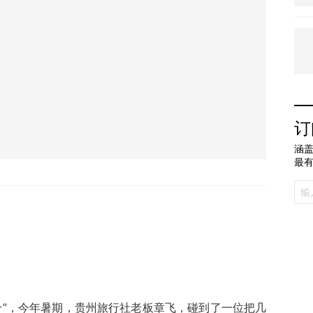
订
涵盖
最
个”，今年暑期，贵州旅行社老板章飞，碰到了一位把几