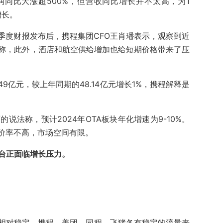
同比大涨超500%，但营收同比增长并不太高，为1
增长。
季度财报发布后，携程集团CFO王肖璠表示，观察到近
析称，此外，酒店和航空供给增加也给短期价格带来了压
9亿元，较上年同期的48.14亿元增长1%，携程解释是
师的说法称，预计2024年OTA板块年化增速为9-10%。
价率不高，市场空间有限。
平台正面临增长压力。
局相对稳定，携程、美团、同程、飞猪各有稳定的流量来