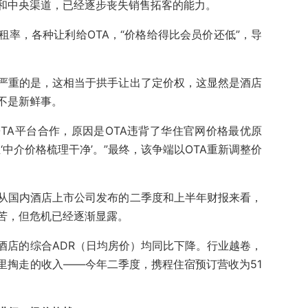
和中央渠道，已经逐步丧失销售拓客的能力。
率，各种让利给OTA，“价格给得比会员价还低”，导
严重的是，这相当于拱手让出了定价权，这显然是酒店
不是新鲜事。
OTA平台合作，原因是OTA违背了华住官网价格最优原
‘中介价格梳理干净’。”最终，该争端以OTA重新调整价
从国内酒店上市公司发布的二季度和上半年财报来看，
苦，但危机已经逐渐显露。
酒店的综合ADR（日均房价）均同比下降。行业越卷，
里掏走的收入——今年二季度，携程住宿预订营收为51