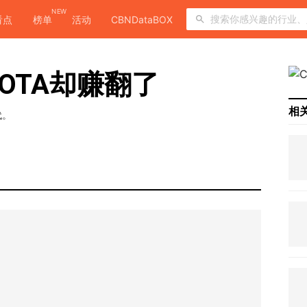
NEW
看点
榜单
活动
CBNDataBOX
OTA却赚翻了
相
代。