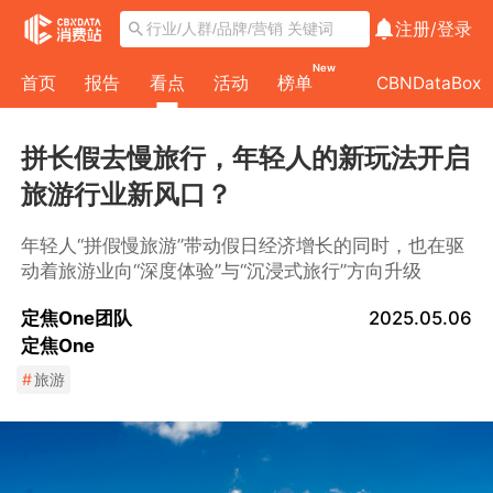
注册/
登录
New
首页
报告
看点
活动
榜单
CBNDataBox
拼长假去慢旅行，年轻人的新玩法开启
旅游行业新风口？
年轻人“拼假慢旅游”带动假日经济增长的同时，也在驱
动着旅游业向“深度体验”与“沉浸式旅行”方向升级
定焦One团队
2025.05.06
定焦One
#
旅游