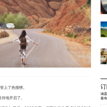
订
”就登上了热搜榜。
涵盖
及待地开启了。
最