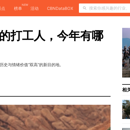
NEW
看点
榜单
活动
CBNDataBOX
”的打工人，今年有哪
？
历史与情绪价值“双高”的新目的地。
日
相