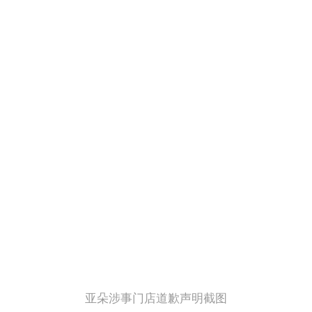
亚朵涉事门店道歉声明截图