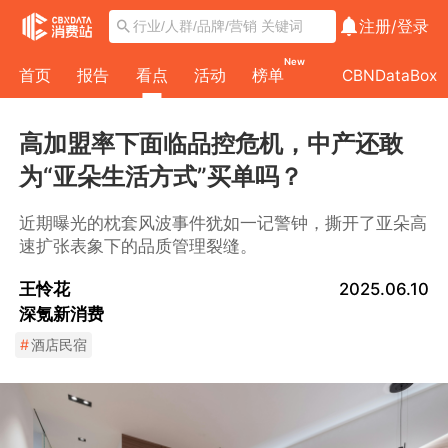
注册/
登录
New
首页
报告
看点
活动
榜单
CBNDataBox
高加盟率下面临品控危机，中产还敢
为“亚朵生活方式”买单吗？
近期曝光的枕套风波事件犹如一记警钟，撕开了亚朵高
速扩张表象下的品质管理裂缝。
王怜花
2025.06.10
深氪新消费
#
酒店民宿