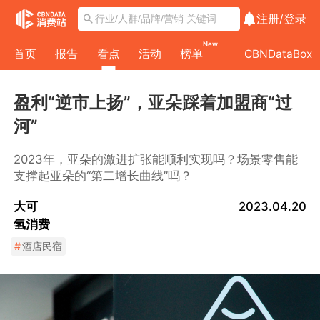
注册/
登录
New
首页
报告
看点
活动
榜单
CBNDataBox
盈利“逆市上扬”，亚朵踩着加盟商“过
河”
2023年，亚朵的激进扩张能顺利实现吗？场景零售能
支撑起亚朵的“第二增长曲线”吗？
大可
2023.04.20
氢消费
#
酒店民宿