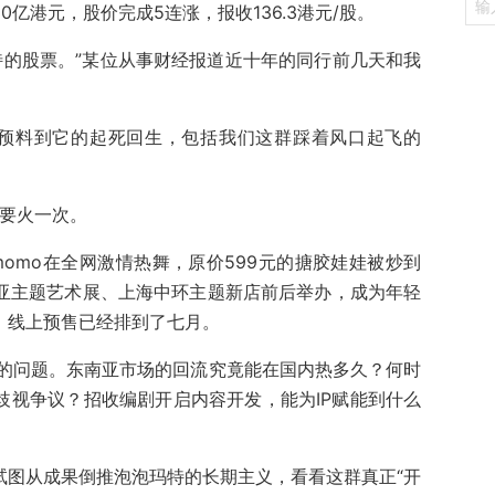
0亿港元，股价完成5连涨，报收136.3港元/股。
特的股票。”某位从事财经报道近十年的同行前几天和我
正预料到它的起死回生，包括我们这群踩着风口起飞的
就要火一次。
imomo在全网激情热舞，原价599元的搪胶娃娃被炒到
”阿那亚主题艺术展、上海中环主题新店前后举办，成为年轻
，线上预售已经排到了七月。
的问题。东南亚市场的回流究竟能在国内热多久？何时
歧视争议？招收编剧开启内容开发，能为IP赋能到什么
试图从成果倒推泡泡玛特的长期主义，看看这群真正“开