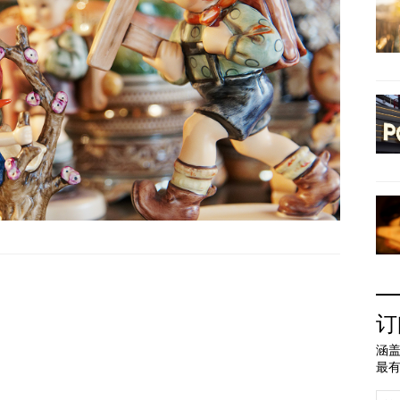
订
涵盖
最