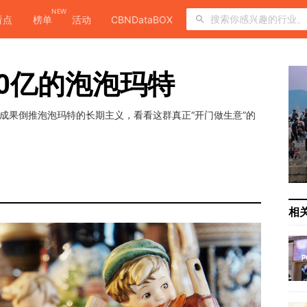
NEW
看点
榜单
活动
CBNDataBOX
00亿的泡泡玛特
从成果倒推泡泡玛特的长期主义，看看这群真正“开门做生意”的
相