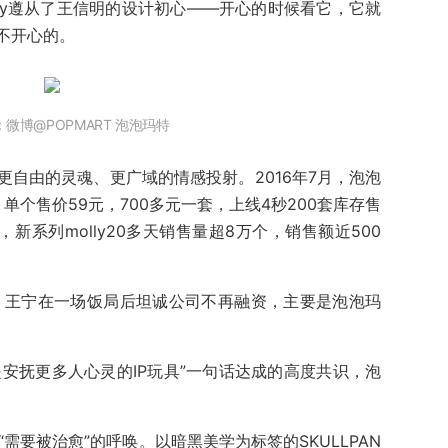
ly遵从了王信明的设计初心——开心的时候看它，它就
不开心的。
微博@POPMART 泡泡玛特
自由的灵魂、更广域的情感投射。2016年7月，泡泡
，单个售价59元，700多元一套，上线4秒200套库存售
新系列molly20多天销售量超8万个，销售额近500
牌，王宁在一场饭局后坦诚公司不再融资，主要是泡泡玛
ly是安抚更多人心灵的IP玩具”一句话达成的高度共识，泡
“需要被治愈”的呼唤。以暗黑美学为标签的SKULLPAN