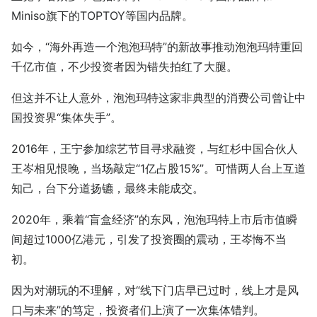
Miniso旗下的TOPTOY等国内品牌。
如今，“海外再造一个泡泡玛特”的新故事推动泡泡玛特重回
千亿市值，不少投资者因为错失拍红了大腿。
但这并不让人意外，泡泡玛特这家非典型的消费公司曾让中
国投资界“集体失手”。
2016年，王宁参加综艺节目寻求融资，与红杉中国合伙人
王岑相见恨晚，当场敲定“1亿占股15%”。可惜两人台上互道
知己，台下分道扬镳，最终未能成交。
2020年，乘着“盲盒经济”的东风，泡泡玛特上市后市值瞬
间超过1000亿港元，引发了投资圈的震动，王岑悔不当
初。
因为对潮玩的不理解，对“线下门店早已过时，线上才是风
口与未来”的笃定，投资者们上演了一次集体错判。