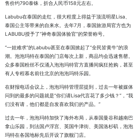
售价约790泰铢，折合人民币158元左右。
Labubu在泰国的走红，很大程度上得益于顶流明星Lisa、
泰国公主等带来的自来水。去年7月，泰国旅游局官方也为
LABUBU授予了“神奇泰国体验官”的荣誉称号。
“一娃难求”的Labubu甚至在泰国掀起了“全民皆黄牛”的浪
潮。泡泡玛特在泰国的门店每次上新，商品均会迅速售罄。
众多泰国粉丝不仅涌入泡泡玛特官方直播间疯狂抢购，甚至
有人专程慕名前往北京的泡泡玛特乐园。
在财报电话会议上，泡泡玛特管理层提到，过去一年被媒体
问到的最多的问题就是“你们请Lisa代言花了多少钱？”，“我
们没有请，他们都是自发喜欢我们的产品。”
过去一年，泡泡玛特加快了海外布局，从泰国曼谷和越南巴
拿山乐园，到法国卢浮宫、英国牛津街、美国洛杉矶，泡泡
玛特在各国地标先后开设了旗舰门店。