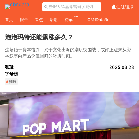
注册/
登录
New
首页
报告
看点
活动
榜单
CBNDataBox
泡泡玛特还能飙涨多久？
这场始于资本错判，兴于文化出海的潮玩突围战，或许正迎来从资
本叙事向产品价值回归的转折时刻。
张琳
2025.03.28
字母榜
#
潮玩