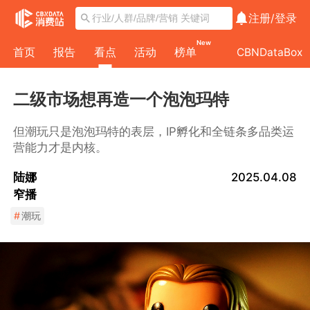
注册/
登录
New
首页
报告
看点
活动
榜单
CBNDataBox
二级市场想再造一个泡泡玛特
但潮玩只是泡泡玛特的表层，IP孵化和全链条多品类运
营能力才是内核。
陆娜
2025.04.08
窄播
#
潮玩