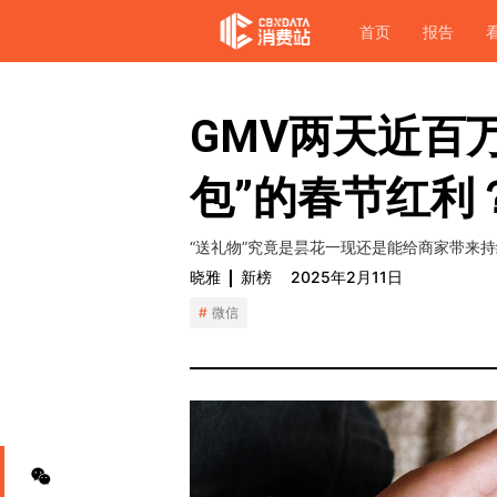
首页
报告
GMV两天近百
包”的春节红利
“送礼物”究竟是昙花一现还是能给商家带来
晓雅
新榜
2025年2月11日
微信