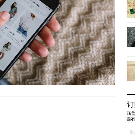
订
涵盖
最