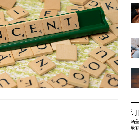
订
涵盖
最