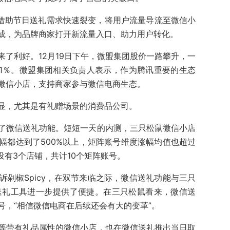
望借助节日送礼需求快速裂变，将用户流量导流至微信小
成，为品牌商家打开新流量入口、助力用户转化。
了利好。12月19日下午，微盟集团股价一路攀升，一
3.41％。微盟集团相关负责人表示，作为腾讯重要的生态
微信小店，支持商家参与微信电商生态。
显，尤其是有礼赠场景的消费品公司。
了微信送礼功能。短短一天的内测，三只松鼠微信小店
幅都达到了500%以上，矩阵账号维度涨幅均值也超过
设有3个店铺，共计10个矩阵账号。
剁椒Spicy，在双节来临之际，微信送礼功能与三只
送礼工具进一步提供了便捷。在三只松鼠看来，微信送
号，“相信微信电商在后续还会有大的变革”。
等带有礼品属性的微信小店，也在微信送礼推出当日取