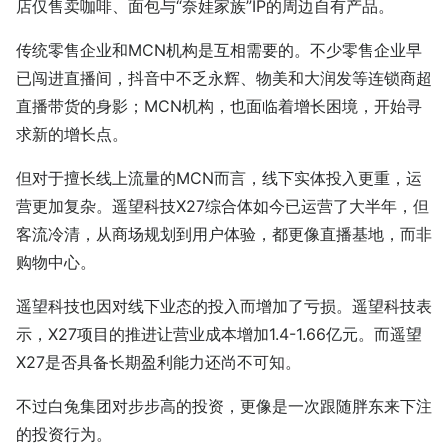
店仅售卖咖啡、面包与“奈娃家族”IP的周边自有产品。
传统零售企业和MCN机构是互相需要的。不少零售企业早
已闯进直播间，抖音中不乏永辉、物美和大润发等连锁商超
直播带货的身影；MCN机构，也面临着增长困境，开始寻
求新的增长点。
但对于擅长线上流量的MCN而言，线下实体投入更重，运
营更加复杂。遥望科技X27综合体如今已运营了大半年，但
客流冷清，从商场规划到用户体验，都更像直播基地，而非
购物中心。
遥望科技也因对线下业态的投入而增加了亏损。遥望科技表
示，X27项目的推进让营业成本增加1.4-1.66亿元。而遥望
X27是否具备长期盈利能力还尚不可知。
不过白兔集团对步步高的投资，更像是一次跟随胖东来下注
的投资行为。