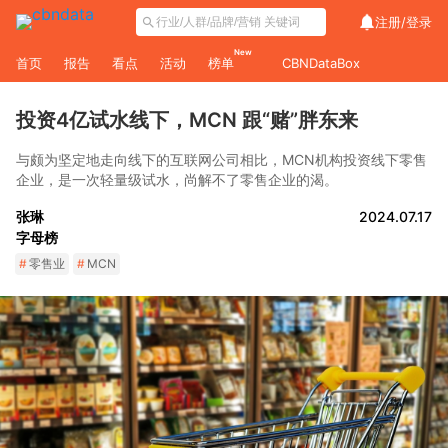
注册/
登录
New
首页
报告
看点
活动
榜单
CBNDataBox
投资4亿试水线下，MCN 跟“赌”胖东来
与颇为坚定地走向线下的互联网公司相比，MCN机构投资线下零售
企业，是一次轻量级试水，尚解不了零售企业的渴。
张琳
2024.07.17
字母榜
#
零售业
#
MCN