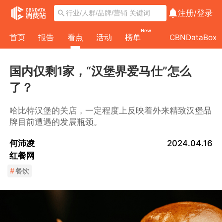
注册/
登录
New
首页
报告
看点
活动
榜单
CBNDataBox
国内仅剩1家，“汉堡界爱马仕”怎么
了？
哈比特汉堡的关店，一定程度上反映着外来精致汉堡品
牌目前遭遇的发展瓶颈。
何沛凌
2024.04.16
红餐网
#
餐饮