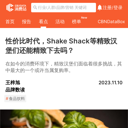
注册/
登录
New
首页
报告
看点
活动
榜单
CBNDataBox
性价比时代，Shake Shack等精致汉
堡们还能精致下去吗？
在如今的消费环境下，精致汉堡们面临着很多挑战，其
中最大的一个或许当属复购率。
王梓旭
2023.11.10
品牌数读
#
食品饮料