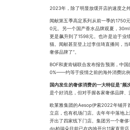
2023年，除了明显放缓开店的速度之
闻献第五季高定系列从前一季的1750元
0元。另一个国产香水品牌观夏，30ml
更是飙升到了1598元。也许是迫于
猫。闻献甚至登上过李佳琦直播间，当时
奢侈品牌了”。
BOF和麦肯锡联合发布报告预测，中国
0%——约等于疫情之前的海外消费比
国内发生的奢侈消费的一大特征是“频
是个好消息，但对手握各家奢侈品牌、
欧莱雅集团的Aesop伊索2022年
立店，也有机场门店。去年年中落地上海
开出了四家线下门店。集团另一个奢侈香水品
do柏瑞朵目前已在内地开出11家直营店