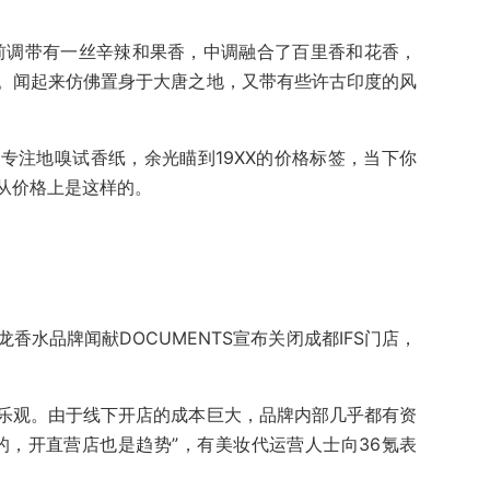
前调带有一丝辛辣和果香，中调融合了百里香和花香，
。闻起来仿佛置身于大唐之地，又带有些许古印度的风
专注地嗅试香纸，余光瞄到19XX的价格标签，当下你
从价格上是这样的。
香水品牌闻献DOCUMENTS宣布关闭成都IFS门店，
乐观。由于线下开店的成本巨大，品牌内部几乎都有资
的，开直营店也是趋势”，有美妆代运营人士向36氪表