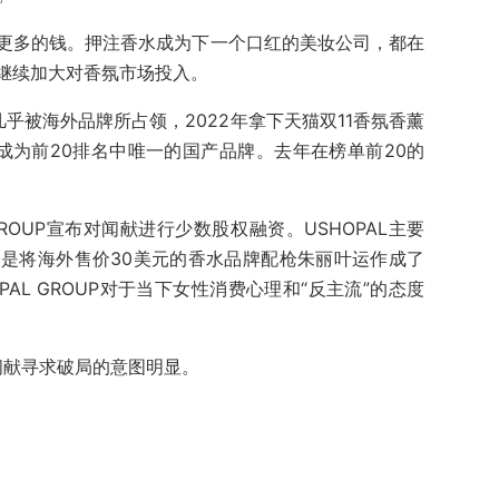
更多的钱。押注香水成为下一个口红的美妆公司，都在
继续加大对香氛市场投入。
名几乎被海外品牌所占领，2022年拿下天猫双11香氛香薰
9，成为前20排名中唯一的国产品牌。去年在榜单前20的
GROUP宣布对闻献进行少数股权融资。USHOPAL主要
是将海外售价30美元的香水品牌配枪朱丽叶运作成了
AL GROUP对于当下女性消费心理和“反主流”的态度
，闻献寻求破局的意图明显。