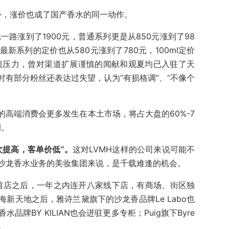
外，涨价也成了国产香水的同一动作。
一路涨到了1900元，普通系列更是从850元涨到了98
最新系列的定价也从580元涨到了780元，100ml定价
业绩压力，曾对渠道扩展谨慎的闻献和观夏均已入驻了天
有部分粉丝还表达过失望，认为“有损格调”、“不像个
的高端消费会更多发生在本土市场，将占大盘的60%-7
例。
次提高，客单价低”。
这对LVMH这样的公司来说可能不
沙龙香水业务的美妆集团来说，是千载难逢的机会。
铺开首店之后，一年之内连开八家线下店，有商场、街区独
新天地之后，雅诗兰黛旗下的沙龙香品牌Le Labo也
牌BY KILIAN也会进驻更多专柜；Puig旗下Byre
。