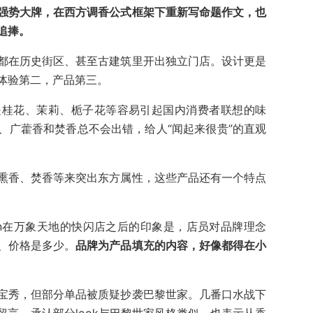
强势大牌，在西方调香公式框架下重新写命题作文，也
追捧。
都在历史街区、甚至古建筑里开出独立门店。设计更是
体验第二，产品第三。
是桂花、茉莉、栀子花等容易引起国内消费者联想的味
、广藿香和焚香总不会出错，给人“闻起来很贵”的直观
熏香、焚香等来突出东方属性，这些产品还有一个特点
 season在万象天地的快闪店之后的印象是，店员对品牌理念
、价格是多少。
品牌为产品填充的内容，好像都得在小
宝秀，但部分单品被质疑抄袭巴黎世家。几番口水战下