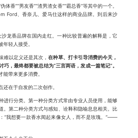
体香”“男友香”“渣男渣女香”“霸总香”等其中的一个。
m Ford、香奈儿、爱马仕这样的商业品牌。到后来沙
小众沙龙香品牌在国内走红。一种比较普遍的解释是，它
被年轻人接受。
味难以定义还是其次，
在种草、打卡引导消费的今天，
讨巧，最终都要被总结为“三言两语，发成一篇笔记”。
才能带来更多消费。
点还在于自发的二次创作。
种进行分类。第一种分类方式常由专业人员使用，能够
道。第二种分类方式与感知、诠释和隐喻息息相关。比
：“我想要一款香水闻起来像女人，而不是玫瑰。”——