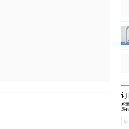
订
涵盖
最