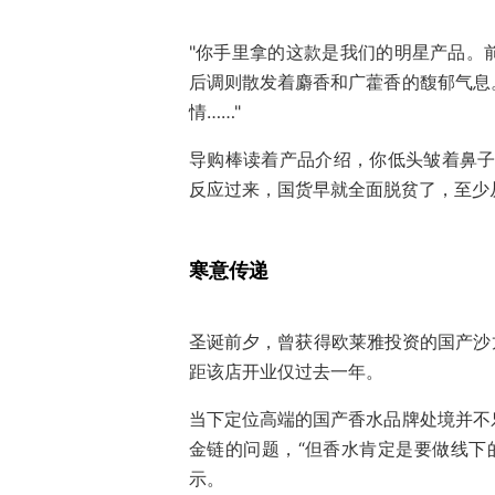
"你手里拿的这款是我们的明星产品。
后调则散发着麝香和广藿香的馥郁气息
情……"
导购棒读着产品介绍，你低头皱着鼻子
反应过来，国货早就全面脱贫了，至少
寒意传递
圣诞前夕，曾获得欧莱雅投资的国产沙龙
距该店开业仅过去一年。
当下定位高端的国产香水品牌处境并不
金链的问题，“但香水肯定是要做线下
示。