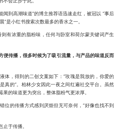
书不会止步于此。
“能闻到高潮味道”的博主推荐语迅速走红，被冠以 “事后
清晨”是小红书搜索次数最多的香水之一。
男香则有浓重的脂粉味，任何与卧室和荷尔蒙关键词产生
方便传播，很多时候为了吸引流量，与产品的味道反而
液体，得到的二创文案如下：“玫瑰是我放的，你爱的
是真的”。柏林少女因此一夜之间红遍社交平台。虽然
莓果的味道更为突出，整体脂粉气更浓厚。
错位的传播方式感到厌烦但无可奈何，“好像也找不到
岂止于传播。