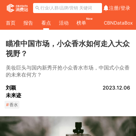
注册/
登录
New
首页
报告
看点
活动
榜单
CBNDataBox
瞄准中国市场，小众香水如何走入大众
视野？
美妆巨头与国内新秀开抢小众香水市场，中国式小众香
的未来在何方？
刘颖
2023.12.06
未来迹
#
香水