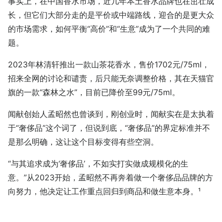
事实上，在中国香水市场，近几年本土香水品牌也在茁壮成
长，但它们大部分走的是平价或中端路线，迎合的是更大众
的市场需求，如何平衡“高价”和“生意”成为了一个共同的难
题。
2023年林清轩推出一款山茶花香水，售价1702元/75ml，
招来全网的讨论和谴责，后只能无奈调整价格，其在天猫官
旗的一款“森林之水”，目前已降价至99元/75ml。
闻献创始人孟昭然也曾谈到，刚创业时，闻献实在是太执着
于“奢侈品”这个词了，但说到底，“奢侈品”的界定标准并不
是那么明确，这让这个目标变得有些空洞。
“与其追求成为‘奢侈品’，不如实打实做成规模化的生
意。”从2023开始，孟昭然不再奔着做一个奢侈品品牌的方
向努力，他决定让工作重点回归到商品和做生意本身。¹