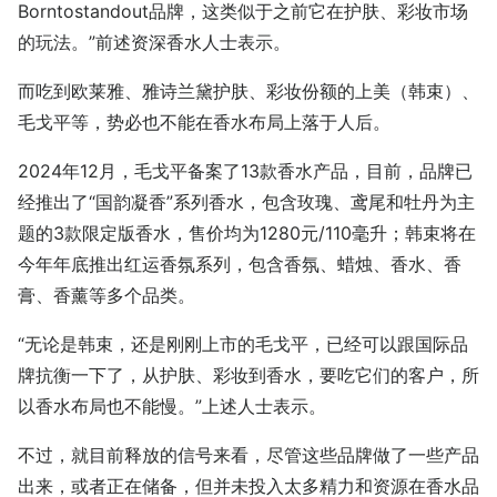
Borntostandout品牌，这类似于之前它在护肤、彩妆市场
的玩法。”前述资深香水人士表示。
而吃到欧莱雅、雅诗兰黛护肤、彩妆份额的上美（韩束）、
毛戈平等，势必也不能在香水布局上落于人后。
2024年12月，毛戈平备案了13款香水产品，目前，品牌已
经推出了“国韵凝香”系列香水，包含玫瑰、鸢尾和牡丹为主
题的3款限定版香水，售价均为1280元/110毫升；韩束将在
今年年底推出红运香氛系列，包含香氛、蜡烛、香水、香
膏、香薰等多个品类。
“无论是韩束，还是刚刚上市的毛戈平，已经可以跟国际品
牌抗衡一下了，从护肤、彩妆到香水，要吃它们的客户，所
以香水布局也不能慢。”上述人士表示。
不过，就目前释放的信号来看，尽管这些品牌做了一些产品
出来，或者正在储备，但并未投入太多精力和资源在香水品