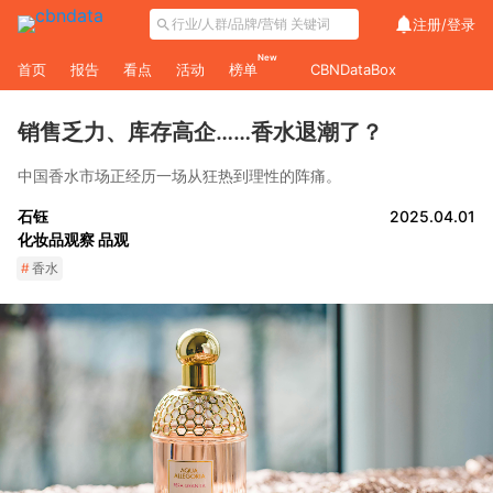
注册/
登录
New
首页
报告
看点
活动
榜单
CBNDataBox
销售乏力、库存高企……香水退潮了？
中国香水市场正经历一场从狂热到理性的阵痛。
石钰
2025.04.01
化妆品观察 品观
#
香水