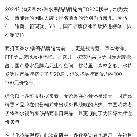
2024年淘天香水/香水用品品牌销售TOP20榜中，均为大
众耳熟能详的国际大牌：排名前五的分别为香奈儿、爱马
仕、迪奥、祖玛珑、YSL，国产品牌仅冰希黎挤进榜单，排
在第17位。
而抖音香水/香膏品牌销售前十，更是被古蔻、草本海洋、
FPF等白牌以及祖玛珑、香奈儿、梅森玛吉拉等国际大牌抢
占，国产香水品牌几无生存空间；拂若里、森林之歌、冰希
黎等国产品牌挤进了前20名，但这些品牌定价均在100-
200元价格带。
综合以上多维度数据来看，无论是在抖音还是淘天，国产高
端香水品牌在销售端并未出现外界鼓吹的火热。中国消费者
仍将香水视为奢侈品而非日用品，且更倾向于为国际大牌溢
价买单。
在《化妆品观察》此次调研中，多数受访者也表示，在销售