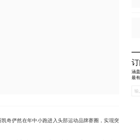
订
涵盖
最
rs斯凯奇俨然在年中小跑进入头部运动品牌赛圈，实现突