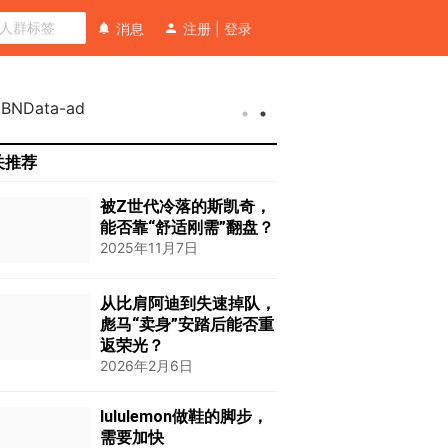
消息
注册
|
登录
关推荐
被Z世代冷落的斯凯奇，
能否靠“舒适刚需”翻盘？
2025年11月7日
从比肩阿迪到失速掉队，
彪马“卖身”安踏后能否重
返荣光？
2026年2月6日
lululemon做鞋的脚步，
需要加快