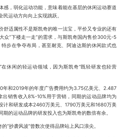
体感，弱化运动功能，意味着能在基层的休闲运动赛道
全民运动方向向上实现跳跃。
价舒适属性不是斯凯奇的唯一法宝，平价又专业的还有
众“下楼走一走”的需求，与斯凯奇国内售价300元-5
、特步在争夺布局，甚至耐克、阿迪达斯的休闲款式也
”在休闲的轻运动领域，因为斯凯奇“既轻研发也轻营
年和2019年的年度广告费用约为3.75亿美元、2.487
只拿出销售收入8%-10%用于营销，同期的运动品牌均为
和研发成本2460万美元、1790万美元和1680万美
同期的运动品牌的研发投入也为斯凯奇的数倍有余。
奇的“抄袭风波”曾数次使得品牌站上风口浪尖。