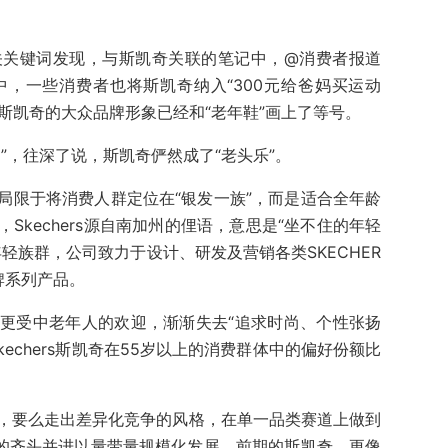
关关键词发现，与斯凯奇关联的笔记中，@消费者报道
，一些消费者也将斯凯奇纳入“300元给爸妈买运动
乎斯凯奇的大众品牌形象已经和“老年鞋”画上了等号。
”，往深了说，斯凯奇俨然成了“老头乐”。
局限于将消费人群定位在“银发一族”，而是适合全年龄
Skechers源自南加州的俚语，意思是“坐不住的年轻
轻族群，公司致力于设计、研发及营销各类SKECHER
牌系列产品。
更受中老年人的欢迎，渐渐失去“追求时尚、个性张扬
echers斯凯奇在55岁以上的消费群体中的偏好份额比
，要么走出差异化竞争的风格，在单一品类赛道上做到
类的齐头并进以量带量规模化发展，前期的斯凯奇，更像