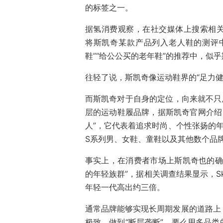
的标签之一。
据氢消费观察，在社交媒体上搜索相
将斯凯奇某款产品列入老人鞋的测评中
鞋”“给公公买的老年鞋”的推荐中，似
往轻了说，斯凯奇像运动鞋界的“足力健
而斯凯奇对于自身的定位，向来就不只
层的运动鞋履品牌，据斯凯奇官网介绍，
人”，它代表着追求时尚、个性张扬的年
S系列男、女鞋、童鞋以及其他数个品
事实上，在消费者市场上斯凯奇也的确
的年轻族群”，据相关调查结果显示，Sk
年轻一代高出约三倍。
通常品牌能够实现长周期发展的道路上
极致，做到“断层垄断”，要么用多品