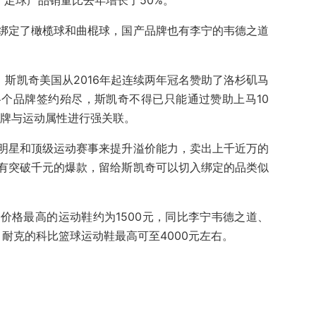
，足球产品销量比去年增长了50%。
步绑定了橄榄球和曲棍球，国产品牌也有李宁的韦德之道
，斯凯奇美国从2016年起连续两年冠名赞助了洛杉矶马
个品牌签约殆尽，斯凯奇不得已只能通过赞助上马10
品牌与运动属性进行强关联。
明星和顶级运动赛事来提升溢价能力，卖出上千近万的
有突破千元的爆款，留给斯凯奇可以切入绑定的品类似
价格最高的运动鞋约为1500元，同比李宁韦德之道、
，耐克的科比篮球运动鞋最高可至4000元左右。