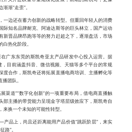
渐渐“走歪”。
，一边还在蓄力创新的战略转型。但重回年轻人的消费
国际知名品牌耐克、阿迪达斯等的巨头林立，国产运动
有新晋品牌昂跑等等的努力赶超之下，逐渐盘活，市场
的白热化阶段。
VE在广东东莞的斯凯奇亚太产品研发中心投入运营。据
筹建，目前涵盖抖音、微信视频、天猫等多个平台的常规
深度合作，斯凯奇还将拓展直播电商培训、主播孵化等
直播团队。
拓展渠道”“数字化创新”的一项重要布局，借电商直播触
头部主播的带货能力呈现金字塔层级效应下，斯凯奇自
，来换一个未知的可能性转型。
—产品上，尚且还距离能用产品价值“跳跃阶层”，来实
征路”。