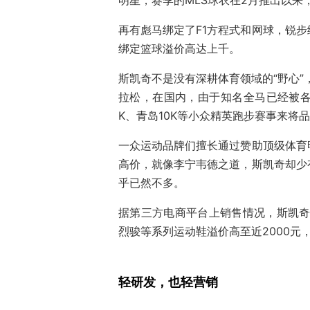
明星，赛季的MLS球衣在2月推出以来
再有彪马绑定了F1方程式和网球，锐
绑定篮球溢价高达上千。
斯凯奇不是没有深耕体育领域的“野心”
拉松，在国内，由于知名全马已经被各
K、青岛10K等小众精英跑步赛事来将
一众运动品牌们擅长通过赞助顶级体育
高价，就像李宁韦德之道，斯凯奇却少
乎已然不多。
据第三方电商平台上销售情况，斯凯奇
烈骏等系列运动鞋溢价高至近2000元
轻研发，也轻营销