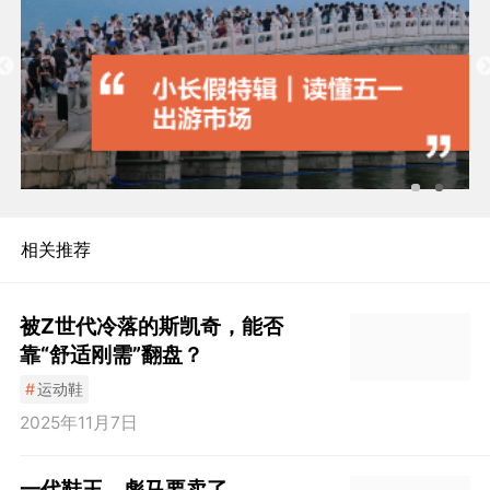
相关推荐
被Z世代冷落的斯凯奇，能否
靠“舒适刚需”翻盘？
#
运动鞋
2025年11月7日
一代鞋王，彪马要卖了