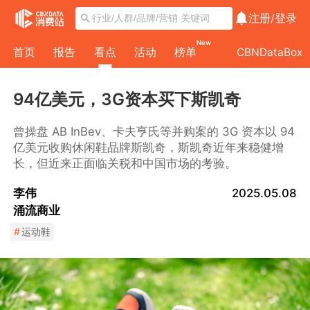
注册/
登录
New
首页
报告
看点
活动
榜单
CBNDataBox
94亿美元，3G资本买下斯凯奇
曾操盘 AB InBev、卡夫亨氏等并购案的 3G 资本以 94
亿美元收购休闲鞋品牌斯凯奇，斯凯奇近年来稳健增
长，但近来正面临关税和中国市场的考验。
李伟
2025.05.08
涌流商业
#
运动鞋