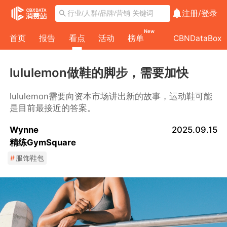
注册/
登录
New
首页
报告
看点
活动
榜单
CBNDataBox
lululemon做鞋的脚步，需要加快
lululemon需要向资本市场讲出新的故事，运动鞋可能
是目前最接近的答案。
Wynne
2025.09.15
精练GymSquare
#
服饰鞋包