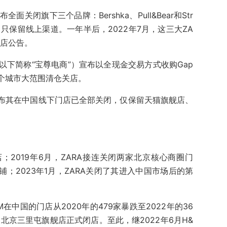
宣布全面关闭旗下三个品牌：Bershka、Pull&Bear和Str
店，只保留线上渠道。一年半后，2022年7月，这三大ZA
闭店公告。
（以下简称“宝尊电商”）宣布以全现金交易方式收购Gap
多个城市大范围清仓关店。
O宣布其在中国线下门店已全部关闭，仅保留天猫旗舰店、
店；2019年6月，ZARA接连关闭两家北京核心商圈门
店铺；2023年1月，ZARA关闭了其进入中国市场后的第
在中国的门店从2020年的479家暴跌至2022年的36
&M北京三里屯旗舰店正式闭店。至此，继2022年6月H&