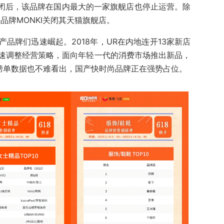
闭后，该品牌在国内最大的一家旗舰店也停止运营。除
子品牌MONKI关闭其天猫旗舰店。
品牌们迅速崛起。2018年，UR在内地连开13家新店
速调整经营策略，面向年轻一代的消费市场推出新品，
的榜单数据也不难看出，国产快时尚品牌正在强势占位。