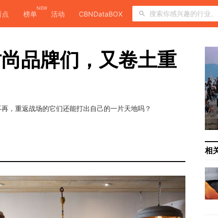
NEW
看点
榜单
活动
CBNDataBOX
时尚品牌们，又卷土重
不再，重返战场的它们还能打出自己的一片天地吗？
相