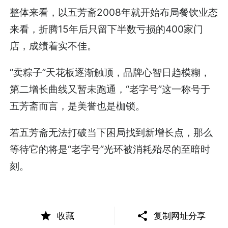
整体来看，以五芳斋2008年就开始布局餐饮业态
来看，折腾15年后只留下半数亏损的400家门
店，成绩着实不佳。
“卖粽子”天花板逐渐触顶，品牌心智日趋模糊，
第二增长曲线又暂未跑通，“老字号”这一称号于
五芳斋而言，是美誉也是枷锁。
若五芳斋无法打破当下困局找到新增长点，那么
等待它的将是“老字号”光环被消耗殆尽的至暗时
刻。
收藏
复制网址分享
本文转载自零售商业财经（ID：Retail-