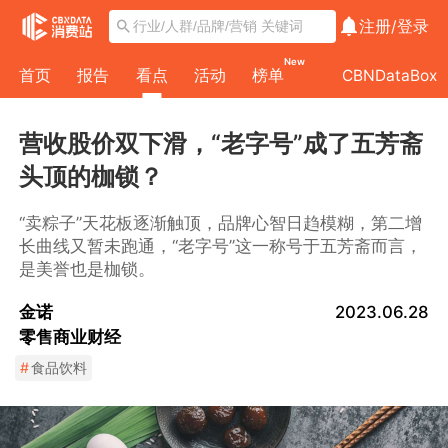
注册/
登录
New
首页
报告
看点
活动
榜单
CBNDataBox
营收股价双下滑，“老字号”成了五芳斋
头顶的枷锁？
“卖粽子”天花板逐渐触顶，品牌心智日趋模糊，第二增
长曲线又暂未跑通，“老字号”这一称号于五芳斋而言，
是美誉也是枷锁。
金诺
2023.06.28
零售商业财经
#
食品饮料