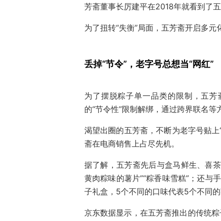
芳斋董事长厉建平在2018年就看到了
为了扭转“失衡”局面，五芳斋开启多元
丢掉“节令”，老字号总想当“网红”
为了摆脱粽子单一品类的限制，五芳
的“节令性”限制解绑，通过跨界联名
渴望出圈的五芳斋，不断为老字号贴上
斋在电商销售上占尽先机。
据了解，五芳斋先后与盒马鲜生、喜茶
黄肉粽味的薯片”“粽香味雪糕”；还与
子礼盒，5个不同的口味代表5个不同
京东数据显示，在五芳斋推出的传统粽子