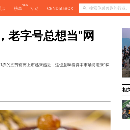
NEW
看点
榜单
活动
CBNDataBOX
O，老字号总想当“网
01岁的五芳斋离上市越来越近，这也意味着资本市场将迎来“粽
相