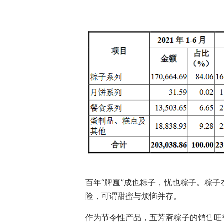
百年“牌匾”成也粽子，忧也粽子。粽
险，可谓甜蜜与烦恼并存。
作为节令性产品，五芳斋粽子的销售旺