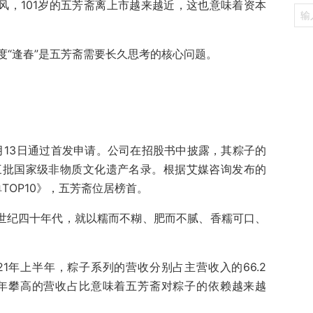
风，101岁的五芳斋离上市越来越近，这也意味着资本
度“逢春”是五芳斋需要长久思考的核心问题。
月13日通过首发申请。公司在招股书中披露，其粽子的
第三批国家级非物质文化遗产名录。根据艾媒咨询发布的
TOP10》，五芳斋位居榜首。
上世纪四十年代，就以糯而不糊、肥而不腻、香糯可口、
2021年上半年，粽子系列的营收分别占主营收入的66.2
06%，逐年攀高的营收占比意味着五芳斋对粽子的依赖越来越