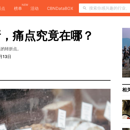
NEW
看点
榜单
活动
CBNDataBOX
新，痛点究竟在哪？
运的转折点。
月13日
相