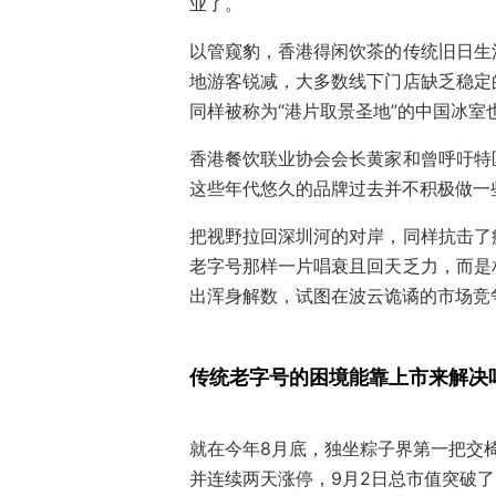
业了。
以管窥豹，香港得闲饮茶的传统旧日生
地游客锐减，大多数线下门店缺乏稳定
同样被称为“港片取景圣地”的中国冰室
香港餐饮联业协会会长黄家和曾呼吁特
这些年代悠久的品牌过去并不积极做一
把视野拉回深圳河的对岸，同样抗击了
老字号那样一片唱衰且回天乏力，而是
出浑身解数，试图在波云诡谲的市场竞
传统老字号的困境能靠上市来解决
就在今年8月底，独坐粽子界第一把交椅
并连续两天涨停，9月2日总市值突破了