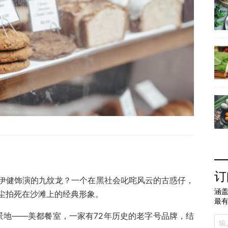
订
伊健饰演的九纹龙？一个在黑社会叱咤风云的古惑仔，
涵盖
尘拍死在沙滩上的经典形象。
最
景地——美都餐室，一家有72年历史的老字号品牌，结