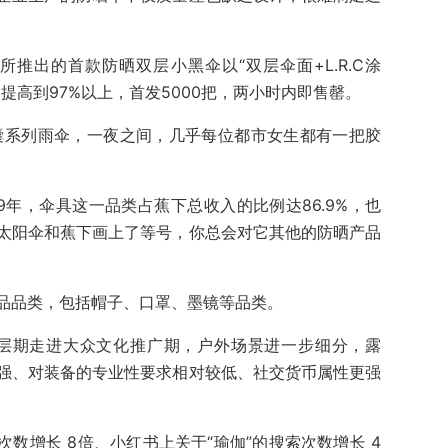
所推出的首款防晒双层小黑伞以“双层伞面+L.R.C涂
提高到97%以上，首发5000把，两小时内即售罄。
胶囊系列雨伞，一夜之间，几乎每位都市女生都有一把胶
9年，伞具这一品类占蕉下总收入的比例达86.9%，也
太阳伞和蕉下画上了等号，你总会对它其他的防晒产品
品品类，包括帽子、口罩、墨镜等品类。
圈层期走进大众文化推广期，户外场景进一步细分，露
强、对装备的专业性要求相对较低、社交货币属性更强
搜索次数增长 8倍、小红书上关于“瑜伽”的搜索次数增长 4