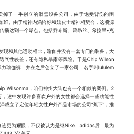
sonma卖掉了一手创立的滑雪设备公司，由于饱受背伤的困
伽班。由于精神内涵恰好和嬉皮士精神相契合，这项源
传播达到一个爆点。包括乔布斯、碧昂丝、希拉里•克
onma发现和其他运动相比，瑜伽并没有一套专门的装备，大
性较差，还有隐私暴露等风险。于是Chip Wilson
力瑜伽裤，并在之后创立了一家公司，名字叫lululem
p Wilsonma，咱们神州大陆也有一个相似的案例。2
旅行，途中发现许多喜欢户外的女性都会选择一些功能性
林泽成立了定位年轻女性户外产品市场的公司“蕉下”，推
轨迹更为耀眼，不仅被认为是继Nike、adidas后，最为
443.7亿美元。