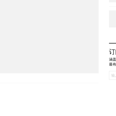
订
涵盖
最