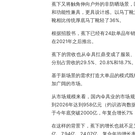
蕉下又将触角伸向户外的非防晒场景，
和功能性兼具，更具设计感。以马丁靴
靴相比传统厚底马丁靴轻了36%。
根据招股书，蕉下已经有24款单品年销
在2021年之后推出。
蕉下的营收也从伞具扛鼎变成了服装、
分别占营收的29.5%、20.8%和18.7%
基于新场景的需求打造大单品的模式既
加广阔的市场。
从市场规模来看，国内伞具业的市场规
到2026年达到958亿元（灼识咨询
于今年底突破2000亿，年复合增长7
在这样的背景下，蕉下的增长也就不足为奇
亿、7.94亿、24.07亿，复合年均增长