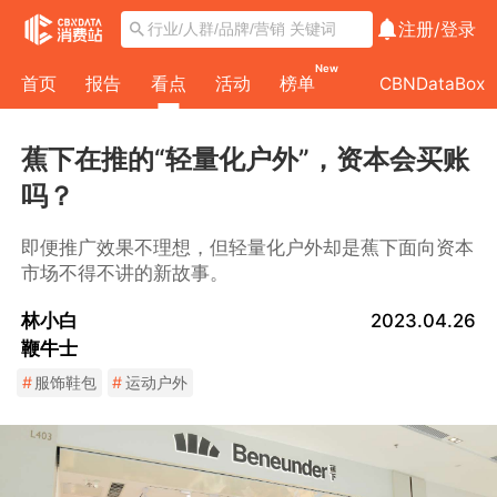
注册/
登录
New
首页
报告
看点
活动
榜单
CBNDataBox
蕉下在推的“轻量化户外”，资本会买账
吗？
即便推广效果不理想，但轻量化户外却是蕉下面向资本
市场不得不讲的新故事。
林小白
2023.04.26
鞭牛士
#
服饰鞋包
#
运动户外