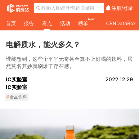
注册/
登录
New
首页
报告
看点
活动
榜单
CBNDataBox
电解质水，能火多久？
谁能想到，这些个平平无奇甚至算不上好喝的饮料，居
然莫名其妙就刷爆了存在感。
IC实验室
2022.12.29
IC实验室
#
食品饮料