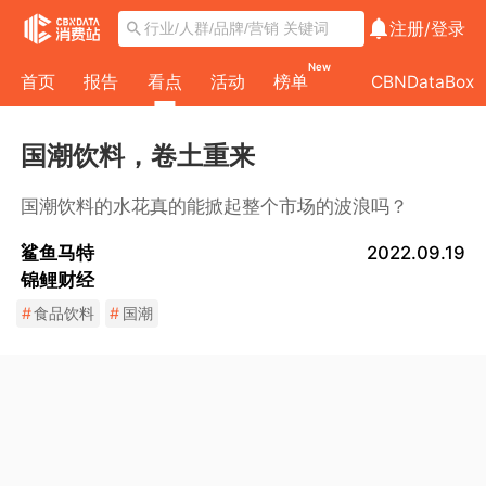
注册/
登录
New
首页
报告
看点
活动
榜单
CBNDataBox
国潮饮料，卷土重来
国潮饮料的水花真的能掀起整个市场的波浪吗？
鲨鱼马特
2022.09.19
锦鲤财经
#
食品饮料
#
国潮