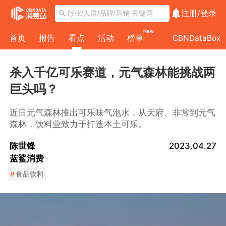
注册/
登录
New
首页
报告
看点
活动
榜单
CBNDataBox
杀入千亿可乐赛道，元气森林能挑战两
巨头吗？
近日元气森林推出可乐味气泡水，从天府、非常到元气
森林，饮料业致力于打造本土可乐。
陈世锋
2023.04.27
蓝鲨消费
#
食品饮料