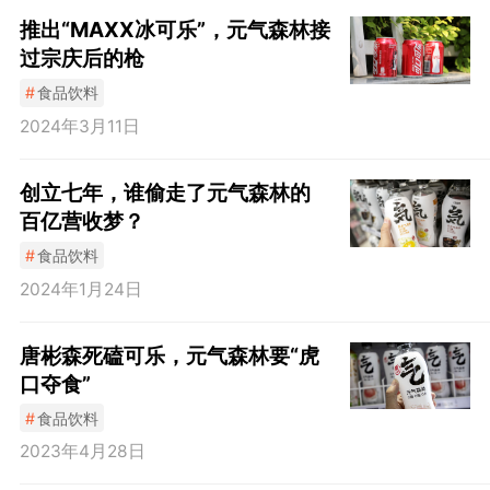
推出“MAXX冰可乐”，元气森林接
过宗庆后的枪
#
食品饮料
2024年3月11日
创立七年，谁偷走了元气森林的
百亿营收梦？
#
食品饮料
2024年1月24日
唐彬森死磕可乐，元气森林要“虎
口夺食”
#
食品饮料
2023年4月28日