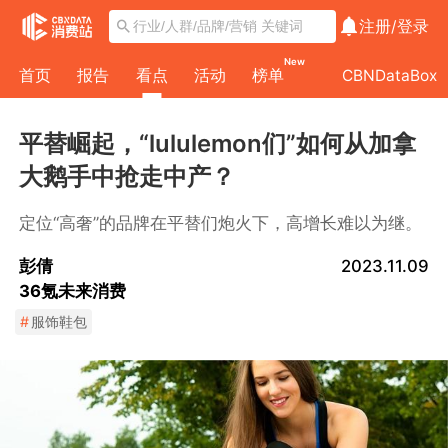
注册/
登录
New
首页
报告
看点
活动
榜单
CBNDataBox
平替崛起，“lululemon们”如何从加拿
大鹅手中抢走中产？
定位“高奢”的品牌在平替们炮火下，高增长难以为继。
彭倩
2023.11.09
36氪未来消费
#
服饰鞋包