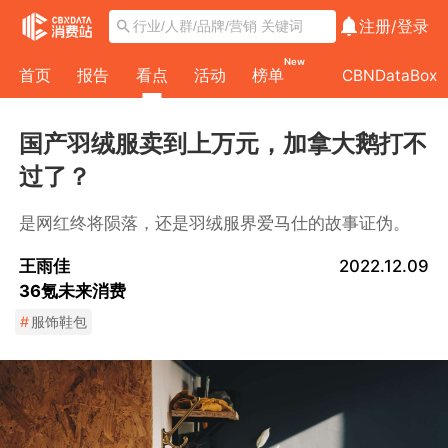
注册/
登录
New
首页
报告
看点
活动
榜单
CBNDataBox
国产羽绒服卖到上万元，加拿大鹅打不
过了？
是网红终将陨落，还是羽绒服界爱马仕的故事证伪。
王雨佳
2022.12.09
36氪未来消费
#
服饰鞋包