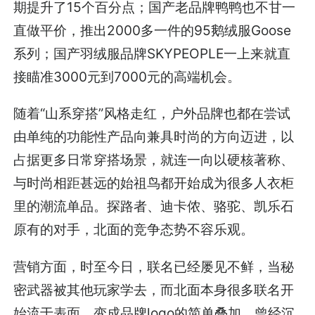
期提升了15个百分点；国产老品牌鸭鸭也不甘一
直做平价，推出2000多一件的95鹅绒服Goose
系列；国产羽绒服品牌SKYPEOPLE一上来就直
接瞄准3000元到7000元的高端机会。
随着“山系穿搭”风格走红，户外品牌也都在尝试
由单纯的功能性产品向兼具时尚的方向迈进，以
占据更多日常穿搭场景，就连一向以硬核著称、
与时尚相距甚远的始祖鸟都开始成为很多人衣柜
里的潮流单品。探路者、迪卡侬、骆驼、凯乐石
原有的对手，北面的竞争态势不容乐观。
营销方面，时至今日，联名已经屡见不鲜，当秘
密武器被其他玩家学去，而北面本身很多联名开
始流于表面，变成品牌logo的简单叠加，曾经沉