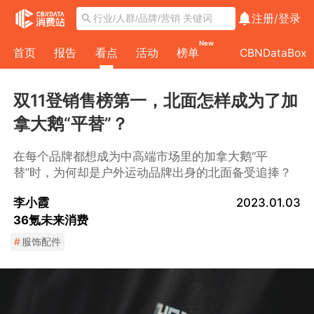
注册/
登录
New
首页
报告
看点
活动
榜单
CBNDataBox
双11登销售榜第一，北面怎样成为了加
拿大鹅“平替”？
在每个品牌都想成为中高端市场里的加拿大鹅“平
替”时，为何却是户外运动品牌出身的北面备受追捧？
李小霞
2023.01.03
36氪未来消费
#
服饰配件