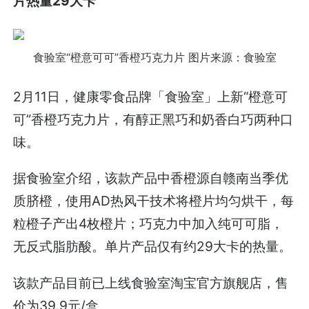
片热量29大卡
食验室“橙意可可”香橙巧克力片
图片来源：食验室
2月11日，
健康零食品牌「食验室」
上新“橙意可
可”香橙巧克力片，有醇正黑巧和奶香白巧两种口
味。
据食验室介绍，该款产品中香橙源自赣南当季优
质脐橙，使用AD热风干技术将橙片均匀烘干，每
粒橙子产出4枚橙片；巧克力中加入纯可可脂，
无反式脂肪酸。单片产品仅有约29大卡的热量。
该款产品目前已上线食验室淘宝官方旗舰店，售
价为39.9元/盒。