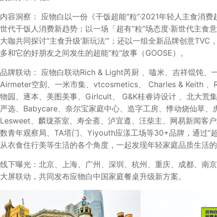
内容洞察： 应物白以一份《干饭超能“粒”·2021年轻人主食消
世代干饭人消费新趋势；以一场「超有“粒”场态度·新世代主食
大咖共同探讨“主食升级‘新玩法’”；还以一组全新品牌创意TVC
多和它的好朋友之间发生的超能“粒”故事（GOOSE）。
品牌联动： 应物白联动Rich & Light芮厨 、嗑米、吉祥馄饨、一
Airmeter空刻、一米市集、vtcosmetics、 Charles & Keith 
物园、逐本、美图美事、Girlcult、 G&K桂睿诗设计 、北大
严选、Babycare、奈尔宝家庭中心、造字工房、悸动烧仙草
Lesweet、麟珑茶室、寿全斋、泸宜遵、汪柴主、网易新闻客户端、
数青年观察局、TA塔门、Yiyouth应漾工场等30+品牌，通过
从衣食住行美等生活的各个角度，一起发现年轻家庭品质生活的
线下曝光：北京、上海、广州、深圳、杭州、重庆、成都、南京
大屏联动，共同发布应物白中国家庭餐桌升级新方案。