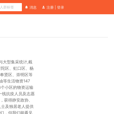
消息
注册
|
登录
与大型集采统计,截
普陀区、虹口区、杨
奉贤区、崇明区等
油等生活物资147
8个小区的物资运输
一线抗疫人员及志愿
斤，获得静安政协、
人士及独居老人提供
们，但我们能看见