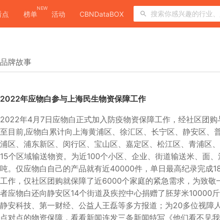
NEW
看点
榜单
活动
CBNDataBOX
品牌故事
2022年应物白参与上海民生物资保障工作
2022年4月7日应物白正式加入防疫物资保障工作，经社区团购
至目前,应物白累计向上海黄浦区、徐汇区、长宁区、静安区、
浦区、浦东新区、闵行区、宝山区、嘉定区、松江区、青浦区、
15个区域输送物资。为近100个小区、企业、街道输送米、面、
吨。仅应物白自己的产品就有近40000件，单日最高纪录完成1
工作，仅社区团购就保障了近6000个家庭的紧急需求，为致敬
者应物白还向静安区14个街道及疾控中心捐赠了胚芽米10000
静安科技、第一财经、公益人王磊等多方报道；为20多位视障
点对点的物资保障，看看新闻连发三条新闻特写《他们看不见我