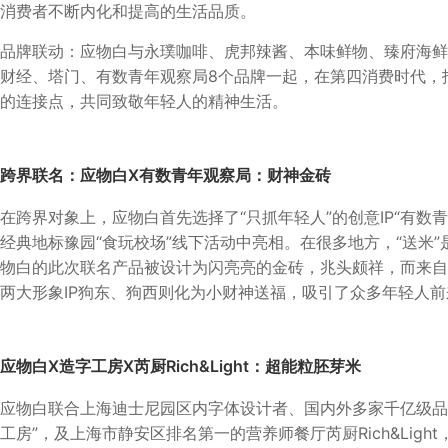
消费者不断内化和提高的生活品质。
品牌联动：应物白与永璞咖啡、虎邦辣酱、本味鲜物、臻府海鲜
财经、塔门、有数青年观察局8个品牌一起，在第四消费时代，
的连接点，共同致敬年轻人的精神生活。
跨界联名：应物白X有数青年观察局：财神金砖
在跨界对象上，应物白首先选择了“只抓年轻人”的创意IP“有数
经典地标豫园“食玩校场”线下活动中亮相。在很多地方，“送米”
物白的此次联名产品被设计为闪亮亮的金砖，兆头颇祥，而来自
两大形象IP狗东、狗西则化为小财神送福，吸引了众多年轻人
应物白X造字工房X芮厨Rich&Light：超能粒胚芽米
应物白联合上海迪士尼园区内字体设计者、国内外多家千亿级品
工房”，及上海市静安区排名第一的营养师餐厅芮厨Rich&Ligh