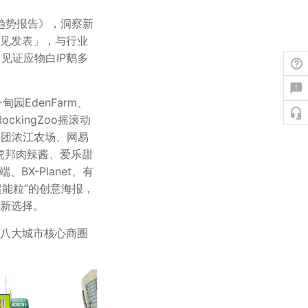
费趋势报告》，洞察新
意见发表」，与行业
，见证应物白IP鹅多
甸园EdenFarm、
、RockingZoo摇滚动
荒集团浓江农场、网易
、虎邦肉辣酱、爱乐甜
BX-Planet、有
“超能粒”的创意海报，
新选择。
八大城市核心商圈