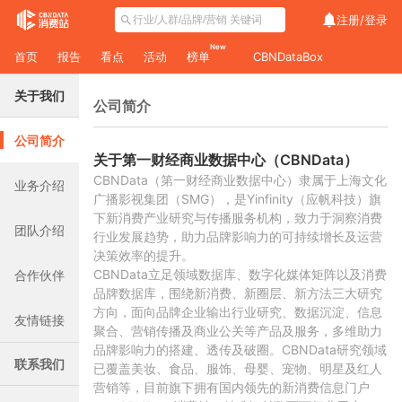
注册/
登录
New
首页
报告
看点
活动
榜单
CBNDataBox
关于我们
公司简介
公司简介
关于第一财经商业数据中心（CBNData）
CBNData（第一财经商业数据中心）隶属于上海文化
业务介绍
广播影视集团（SMG），是Yinfinity（应帆科技）旗
下新消费产业研究与传播服务机构，致力于洞察消费
团队介绍
行业发展趋势，助力品牌影响力的可持续增长及运营
决策效率的提升。
CBNData立足领域数据库、数字化媒体矩阵以及消费
合作伙伴
品牌数据库，围绕新消费、新圈层、新方法三大研究
方向，面向品牌企业输出行业研究、数据沉淀、信息
友情链接
聚合、营销传播及商业公关等产品及服务，多维助力
品牌影响力的搭建、透传及破圈。CBNData研究领域
联系我们
已覆盖美妆、食品、服饰、母婴、宠物、明星及红人
营销等，目前旗下拥有国内领先的新消费信息门户