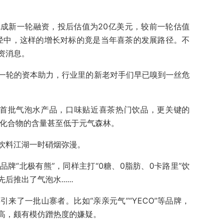
成新一轮融资，投后估值为20亿美元，较前一轮估值
口径中，这样的增长对标的竟是当年喜茶的发展路径。不
资消息。
一轮的资本助力，行业里的新老对手们早已嗅到一丝危
了首批气泡水产品，口味贴近喜茶热门饮品，更关键的
水化合物的含量甚至低于元气森林。
饮料江湖一时硝烟弥漫。
牌“北极有熊”，同样主打“0糖、0脂肪、0卡路里”饮
出了气泡水......
来了一批山寨者。比如“亲亲元气”“YECO”等品牌，
高，颇有模仿蹭热度的嫌疑。