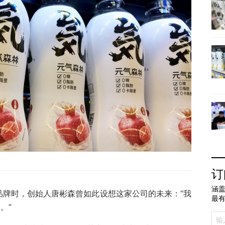
订
涵盖
费品牌时，创始人唐彬森曾如此设想这家公司的未来：“我
最
。”