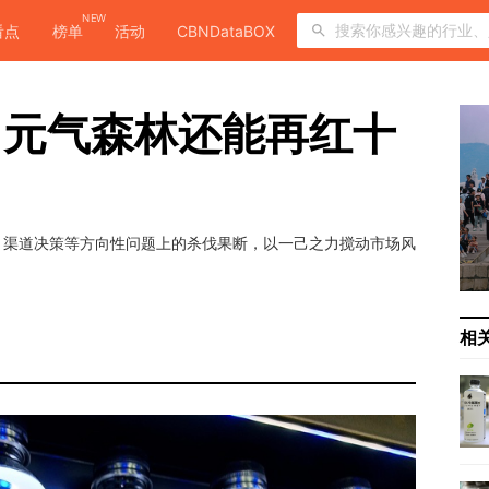
NEW
看点
榜单
活动
CBNDataBOX
，元气森林还能再红十
、渠道决策等方向性问题上的杀伐果断，以一己之力搅动市场风
相