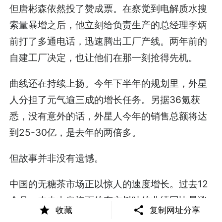
但唐彬森依然投了赞成票。在察觉到电解质水搜
索量暴增之后，他立刻给负责生产的总经理李炳
前打了多通电话，迅速腾出工厂产线。两年前的
自建工厂决定，也让他们在那一刻抢得先机。
曲线还在持续上扬。今年下半年的规划里，外星
人分担了元气逾三成的增长任务。另据36氪获
悉，没有意外的话，外星人今年的销售总额将达
到25-30亿，是去年的两倍多。
但故事并非没有遗憾。
中国的无糖茶市场正以惊人的速度增长。过去12
个月，农夫山泉旗下的东方树叶的业绩同比暴涨
收藏
复制网址分享
了114%。三得利中国的主力单品乌龙茶，今年上