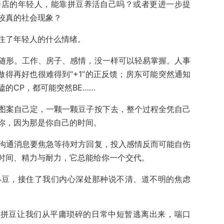
开店的年轻人，能靠拼豆养活自己吗？或者更进一步提
较真的社会现象？
住了年轻人的什么情绪。
随形。工作、房子、感情，没一样可以轻易掌握。人事
做得再好也很难得到“+1”的正反馈；房东可能突然通知
的CP，都可能突然BE……
图案自己定，一颗一颗豆子按下去，整个过程全凭自己
你，因为那是你自己的时间。
沟通消息要焦急等待对方回复，投入感情反而可能自伤
时间、精力与耐力，它总能给你一个交代。
小豆，接住了我们内心深处那种说不清、道不明的焦虑
。拼豆让我们从平庸琐碎的日常中短暂逃离出来，喘口