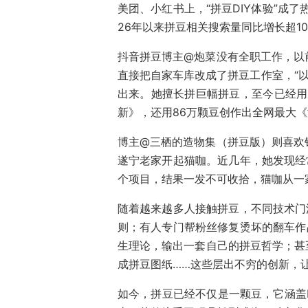
美团、小红书上，“拼豆DIY体验”成了
26年以来拼豆相关搜索量同比增长超1
抖音拼豆博主@炮菜没有全职工作，以
直接把自家车库改成了拼豆工作室，“以
出来。她擅长拼巨幅拼豆，至今已经用6
新》，还用86万颗豆创作出全网最大《
博主@三栖的造物集（拼豆版）则喜欢
遂宁老家开起猫咖。近几年，她发现经
个项目，结果一发不可收拾，猫咖从一
随着越来越多人接触拼豆，不同技术门
则；有人专门帮粉丝修复烫坏的翻车作
生理论，输出一套自己的拼豆哲学；甚
成拼豆图纸……这些层出不穷的创新，
如今，拼豆已经不仅是一颗豆，它涵盖