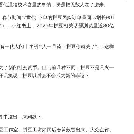
看似没啥技术含量的事情，愣是把无数人卷了进来。
，春节期间“Z世代”下单的拼豆团购订单量同比增长901
%）。小红书上，2025年拼豆相关话题浏览量近80亿
人有一代人的十字绣”“人一旦染上拼豆你就完了”……这样
为了新的社交货币。但与前几种不同，拼豆不是只火一
开玩笑说：拼豆以后会不会成为新的非遗？
幕中溢出，来到线下。
豆工作室、拼豆工坊如雨后春笋般冒出来。大众点评、