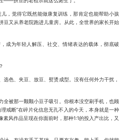
性——拼豆的老祖宗就这么诞生了。
意儿，觉得它既然能做康复训练，那肯定也能帮助小孩
拼豆又从养老院跑进儿童房。从此，全世界的家长开始
变，成为年轻人解压、社交、情绪表达的载体，彻底破
？
、选色、夹豆、放豆、熨烫成型。没有任何外力干扰，
力全被那一颗颗小豆子吸引。你根本没空刷手机，也顾
物理戒断”在碎片化信息无孔不入的今天，本身就是一种
素风作品呈现在你面前时，那种1:1的投入产出比，又