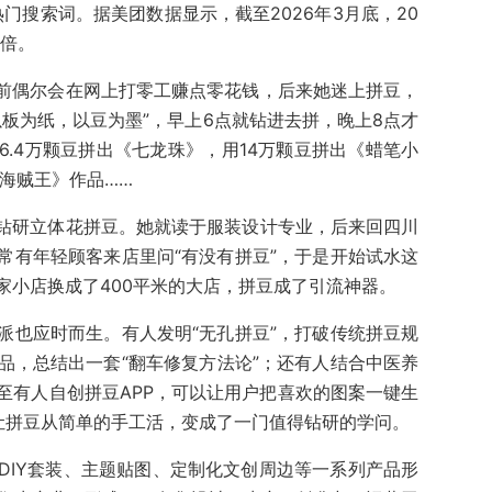
热门搜索词。据美团数据显示，截至2026年3月底，20
0倍。
前偶尔会在网上打零工赚点零花钱，后来她迷上拼豆，
板为纸，以豆为墨”，早上6点就钻进去拼，晚上8点才
.4万颗豆拼出《七龙珠》，用14万颗豆拼出《蜡笔小
海贼王》作品……
钻研立体花拼豆。她就读于服装设计专业，后来回四川
常有年轻顾客来店里问“有没有拼豆”，于是开始试水这
家小店换成了400平米的大店，拼豆成了引流神器。
派也应时而生。有人发明“无孔拼豆”，打破传统拼豆规
品，总结出一套“翻车修复方法论”；还有人结合中医养
至有人自创拼豆APP，可以让用户把喜欢的图案一键生
让拼豆从简单的手工活，变成了一门值得钻研的学问。
DIY套装、主题贴图、定制化文创周边等一系列产品形