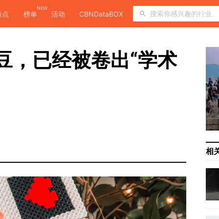
NEW
看点
榜单
活动
CBNDataBOX
豆，已经被卷出“学术
相