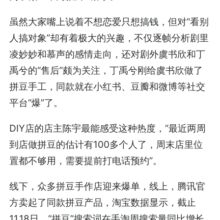
虽然大家嘴上说着不想恋爱只想搞钱，但对“看别
人搞对象”却有着极大的兴趣，不仅逐帧分析剧里
凌妙妙和慕声的感情走向，还对剧外虞书欣和丁
禹兮的“售后”颇为关注，丁禹兮刚给虞书欣做了
拼豆手工，同款就在小红书、豆瓣和微博等社交
平台“爆”了。
DIY店的店主陈宇最能感受这种热度，“最近两周
到店做拼豆的估计有100多个人了，周末店里位
置都不够用，需要提前打电话预约”。
线下，众多拼豆手作店迎来爆单，线上，腾讯官
方卖起了同款拼豆产品，淘宝数据显示，截止
11.18日，“拼豆”搜索词在手淘周搜索量同比增长