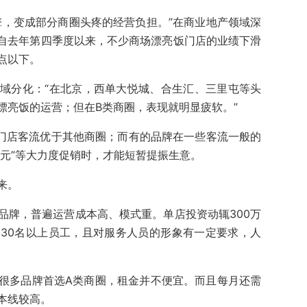
擎，变成部分商圈头疼的经营负担。”在商业地产领域深
，自去年第四季度以来，不少商场漂亮饭门店的业绩下滑
点以下。
域分化：“在北京，西单大悦城、合生汇、三里屯等头
漂亮饭的运营；但在B类商圈，表现就明显疲软。”
里屯的门店客流优于其他商圈；而有的品牌在一些客流一般的
00元”等大力度促销时，才能短暂提振生意。
来。
品牌，普遍运营成本高、模式重。单店投资动辄300万
30名以上员工，且对服务人员的形象有一定要求，人
很多品牌首选A类商圈，租金并不便宜。而且每月还需
本线较高。