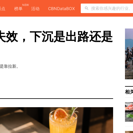
NEW
看点
榜单
活动
CBNDataBOX
式失效，下沉是出路还是
不是靠拉新。
相