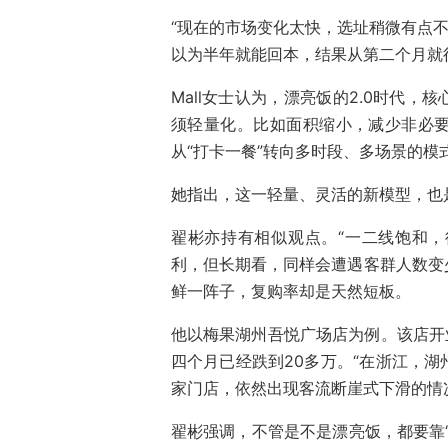
“现在的市场变化太快，选址稍微有点不
以为半年就能回本，结果从第二个月就
Mall女士认为，漂亮饭的2.0时代
须轻量化。比如面积缩小，减少非必
从“打卡一餐”转向多时段、多场景的模
她指出，这一轻量、灵活的新模型，也
翟彬亦持有相似观点。“一二线饱和
利，但长期看，同样会遭遇客群人数变
鲜一阵子，复购率却是天然短板。
他以梅果湖州吾悦广场店为例。该店开
四个月已经跌到20多万。“在浙江，湖
家门店，依然出现客流断崖式下滑的情
翟彬强调，不管是不是漂亮饭，都要靠