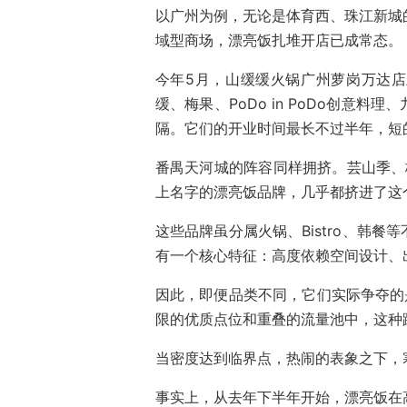
以广州为例，无论是体育西、珠江新城
域型商场，漂亮饭扎堆开店已成常态。
今年5月，山缓缓火锅广州萝岗万达
缓、梅果、PoDo in PoDo创意
隔。它们的开业时间最长不过半年，短
番禺天河城的阵容同样拥挤。芸山季、梅
上名字的漂亮饭品牌，几乎都挤进了这
这些品牌虽分属火锅、Bistro、韩
有一个核心特征：高度依赖空间设计、
因此，即便品类不同，它们实际争夺的
限的优质点位和重叠的流量池中，这种跨
当密度达到临界点，热闹的表象之下，
事实上，从去年下半年开始，漂亮饭在