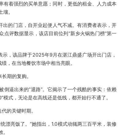
率有着强烈的买单意愿；同时，更低的租金、人力成本
土壤。
乡开出的门店，自开业起便人气不减。有消费者表示，开
众点评数据显示，该店目前位列“新乡火锅热门榜”第一
表示，该品牌于2025年9月在湛江鼎盛广场开出门店，
成绩，在当地餐饮市场中相当亮眼。
来长期的复购。
被倒逼出来的“退路”。它揭示了一个残酷的事实：依赖
.0”模式，无论是在高线还是低线，都开始行不通了。
0迭代的关键时期。
统漂亮饭了。”她指出，1.0模式动辄两三百平米，装修
效。