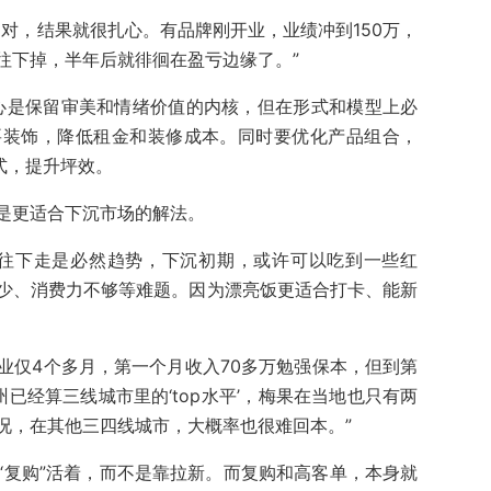
对，结果就很扎心。有品牌刚开业，业绩冲到150万，
往下掉，半年后就徘徊在盈亏边缘了。”
，核心是保留审美和情绪价值的内核，但在形式和模型上必
要装饰，降低租金和装修成本。同时要优化产品组合，
式，提升坪效。
是更适合下沉市场的解法。
，往下走是必然趋势，下沉初期，或许可以吃到一些红
少、消费力不够等难题。因为漂亮饭更适合打卡、能新
业仅4个多月，第一个月收入70多万勉强保本，但到第
州已经算三线城市里的‘top水平’，梅果在当地也只有两
况，在其他三四线城市，大概率也很难回本。”
“复购”活着，而不是靠拉新。而复购和高客单，本身就