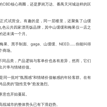
的CBD核心商圈，还是萝岗万达、番禺天河城这样的区
店正式试营业。有趣的是，同一层楼里，还聚集了山缓
料理、九色云共四家漂亮饭品牌，其中山缓缓和梅果仅一店之
的还未满一个月。
果、黑手制面、gaga、山缓缓、NEED……你能叫得
个商场。
餐等不同品类，产品逻辑与客单价也各有差异，然而，它们
出片率与情绪价值。
是同一批对“氛围感”和情绪价值敏感的年轻客群。在有
品类的“隐性竞争”愈发激烈。
寒意也开始蔓延。
高线城市的整体势头已有下滑趋势。