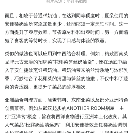
图片来源：小红书截图
而且，相较于普通稀奶油，在达到同等稠度时，夏朵使用的
安佳稀奶油所需添加量更少，还能缩短一定烹饪时间。这一
方面提升了餐厅效率，节省原材料和出餐时间，另一方面缩
短了食客的等待时长，实现了口感与体验的双赢。
类似的做法也可以应用到中西结合料理。例如，精致西南菜
品牌元古云境的招牌菜“花椰菜笋丝奶油羹”，便在汤底中融
入了安佳捷效烹饪稀奶油。稀奶油带来的丝滑质地与浓郁乳
香，巧妙结合了花椰菜的清甜与笋丝的脆嫩，不仅中和了蔬
菜的青涩感，更提升了菜品的醇厚档次。
亚洲融合料理方面，涵盖韩料、东南亚菜以及部分亚洲特色
创新菜等。例如从武汉起步的ANOTHER ROOM别屋，主
打“亚洋食”概念，旨在将西洋食物进行亚洲本土化改良。其
人气菜品“松露奶油清远鸡”，利用安佳捷效烹饪稀奶油调制