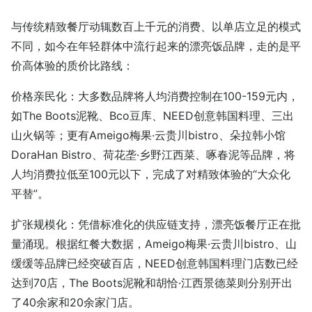
与传统精致餐厅动辄数百上千元的消费、以单店立足的模式
不同，如今在年轻群体中流行起来的漂亮饭品牌，走的是平
价高体验的质价比路线：
价格亲民化：大多数品牌将人均消费控制在100-159元内，
如The Boots泥靴、Bco豆库、NEED创意韩国料理、三出
山火锅等；更有Ameigo梅果·云贵川bistro、朵拉韩小馆
DoraHan Bistro、荷花垄·乡野江西菜、啄春泥等品牌，将
人均消费拉低至100元以下，完成了对精致体验的“大众化
平替”。
扩张规模化：凭借标准化的供应链支持，漂亮饭餐厅正在批
量涌现。根据红餐大数据，Ameigo梅果·云贵川bistro、山
缓缓等品牌已经突破百店，NEED创意韩国料理门店数已经
达到70店，The Boots泥靴和胡恰·江西景德菜则分别开出
了40余家和20余家门店。