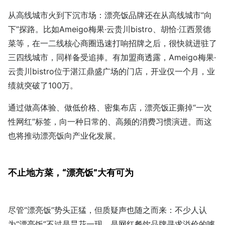
从高线城市火到下沉市场：漂亮饭品牌还在从高线城市“向
下”探路。比如Ameigo梅果·云贵川bistro、胡恰·江西景德
菜等，在一二线核心商圈迅速打响招牌之后，很快就进驻了
三四线城市，同样备受追捧。有加盟商透露，Ameigo梅果·
云贵川bistro位于湛江鼎盛广场的门店，开业仅一个月，业
绩就突破了100万。
通过做高体验、做低价格、密集布店，漂亮饭正撕掉“一次
性网红”标签，向一种日常的、高频的消费习惯演进。而这
也将推动漂亮饭向产业化发展。
不止地方菜，“漂亮饭”大有可为
尽管“漂亮饭”势头正猛，但质疑声也随之而来：不少人认
为“漂亮饭”不过是昙花一现，是网红餐饮品牌寻求溢价的噱