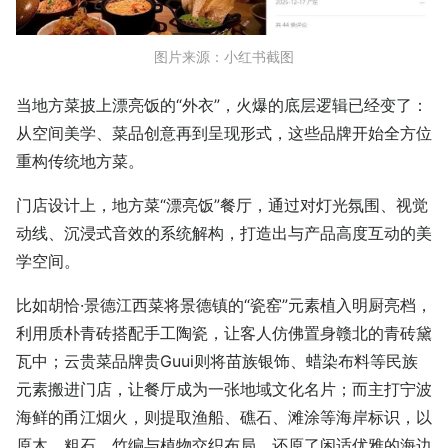
图片来源：小红书截图
当地方菜披上漂亮饭的“外衣”，火爆的底层逻辑已经变了：
从空间美学、菜品创意再到呈现形式，这些品牌开始全方位
重构传统地方菜。
门店设计上，地方菜“漂亮饭”餐厅，通过对灯光氛围、视觉
动线、沉浸式音效的系统解构，打造出与产品高度互动的美
学空间。
比如胡恰·景德江西菜将景德镇的“瓷窑”元素植入明厨亮档，
利用质朴青砖搭配手工陶瓷，让客人仿佛置身赣北的青砖黛
瓦中；云贵菜品牌贵Guui则将苗族银饰、蜡染布料等民族
元素搬进门店，让餐厅成为一张地域文化名片；而主打宁波
海鲜的甬江烟火，则提取渔船、礁石、滩涂等海岸标识，以
原木、粗石、竹编与植物交织布局，还原了闲适优雅的海边