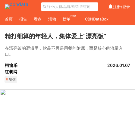
注册/
登录
New
首页
报告
看点
活动
榜单
CBNDataBox
精打细算的年轻人，集体爱上“漂亮饭”
在漂亮饭的逻辑里，饮品不再是用餐的附属，而是核心的流量入
口。
柯愉乐
2026.01.07
红餐网
#
餐饮