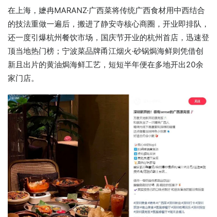
在上海，嬷冉MARANZ·广西菜将传统广西食材用中西结合
的技法重做一遍后，搬进了静安寺核心商圈，开业即排队，
还一度引爆杭州餐饮市场，国庆节开业的杭州首店，迅速登
顶当地热门榜；宁波菜品牌甬江烟火·砂锅焗海鲜则凭借创
新且出片的黄油焗海鲜工艺，短短半年便在多地开出20余
家门店。