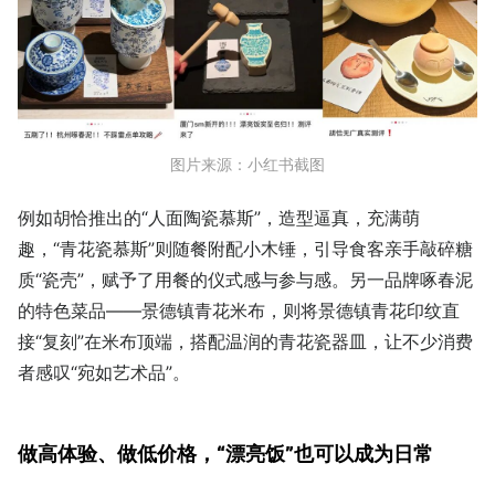
图片来源：小红书截图
例如胡恰推出的“人面陶瓷慕斯”，造型逼真，充满萌
趣，“青花瓷慕斯”则随餐附配小木锤，引导食客亲手敲碎糖
质“瓷壳”，赋予了用餐的仪式感与参与感。另一品牌啄春泥
的特色菜品——景德镇青花米布，则将景德镇青花印纹直
接“复刻”在米布顶端，搭配温润的青花瓷器皿，让不少消费
者感叹“宛如艺术品”。
做高体验、做低价格，“漂亮饭”也可以成为日常