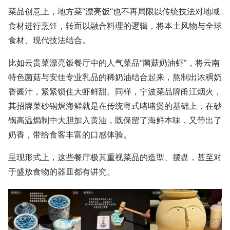
菜品创意上，地方菜“漂亮饭”也不再局限以传统技法对地域
食材进行烹饪，转而以融合料理的逻辑，将本土风物与全球
食材、现代技法结合。
比如云贵菜漂亮饭餐厅中的人气菜品“菌菇奶油虾”，将云南
特色菌菇与安佳专业乳品的稀奶油结合起来，熬制出浓稠奶
香酱汁，紧紧锁住大虾鲜甜。同样，宁波菜品牌甬江烟火，
其招牌菜砂锅焗海鲜就是在传统粤式啫啫煲的基础上，在砂
锅高温焗制中大胆加入黄油，既保留了海鲜本味，又带出了
奶香，带给食客丰富的口感体验。
呈现形式上，这些餐厅极其重视菜品的造型、摆盘，甚至对
于盛放食物的器皿都有讲究。